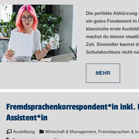
Die perfekte Abkürzung f
ein gutes Fundament in
klassische erste Ausbil
machst du deinen staatl
Zeit. Sinnvoller kannst
Schulabschluss nicht nu
MEHR
Fremd­sprachen­korre­spon­dent​
*
in
inkl.
Assistent​
*
in
Ausbildung
Wirtschaft & Management, Fremdsprachen & Int