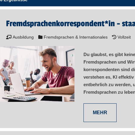
Fremd­sprachen­korre­spon­dent​
*
in
- sta
Ausbildung
Fremdsprachen & Internationales
Vollzeit
Du glaubst, es gibt kein
Fremdsprachen und Wirt
korre­spon­denten sind d
verstehen es, KI effekti
entbehrlich zu werden, u
Fremdsprachen zu leben
MEHR