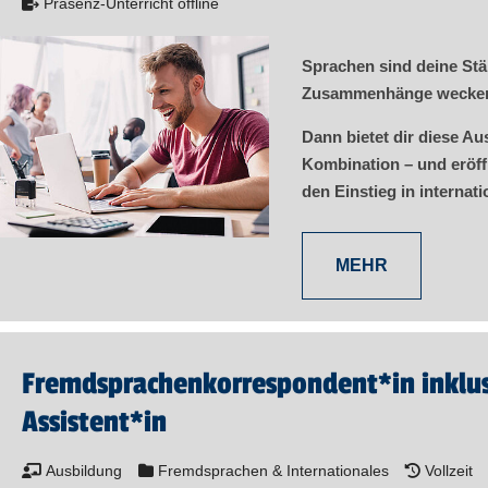
Präsenz-Unterricht offline
Sprachen sind deine Stä
Zusammenhänge wecken 
Dann bietet dir diese Au
Kombination – und eröff
den Einstieg in internat
MEHR
Fremd­sprachen­korre­spon­dent​
*
in
inklu
Assistent​
*
in
Ausbildung
Fremdsprachen & Internationales
Vollzeit