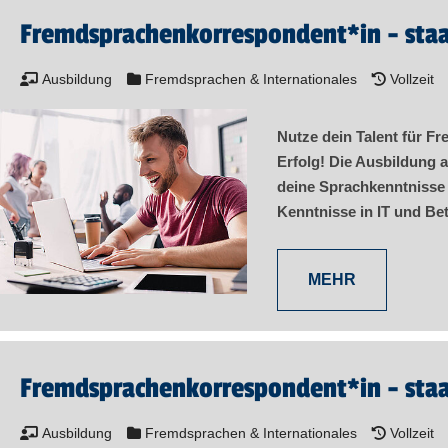
Fremd­sprachen­korre­spon­dent​
*
in
- staa
Ausbildung
Fremdsprachen & Internationales
Vollzeit
Nutze dein Talent für F
Erfolg! Die Ausbildung 
deine Sprachkenntnisse
Kenntnisse in IT und Bet
MEHR
Fremd­sprachen­korre­spon­dent​
*
in
- staa
Ausbildung
Fremdsprachen & Internationales
Vollzeit