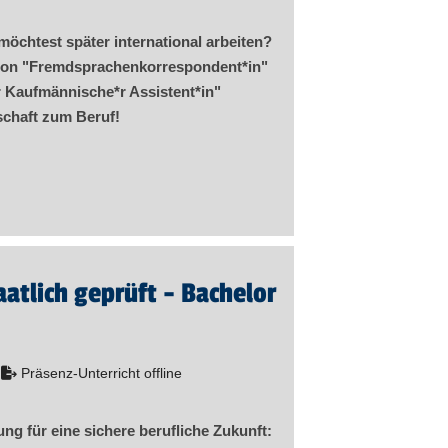
möchtest später international arbeiten?
ion "Fremd­sprachen­korre­spon­dent​
*
in
"
r Kaufmännische*r Assistent​
*
in
"
schaft zum Beruf!
aatlich geprüft - Bachelor
Präsenz-Unterricht offline
ng für eine sichere berufliche Zukunft: