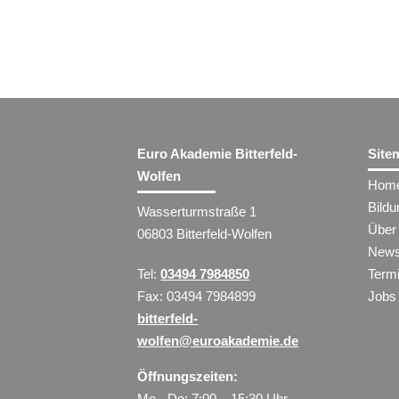
Euro Akademie Bitterfeld-
Site
Wolfen
Hom
Bild
Wasserturmstraße 1
Über
06803 Bitterfeld-Wolfen
New
Tel:
03494 7984850
Term
Fax: 03494 7984899
Jobs
bitterfeld-
wolfen@euroakademie.de
Öffnungszeiten:
Mo - Do: 7:00 – 15:30 Uhr