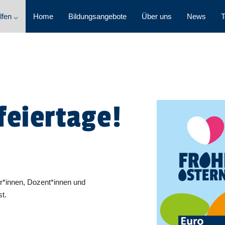
lfen ⌵
Home
Bildungsangebote
Über uns
News
T
feiertage!
er*innen, Dozent*innen und
t.