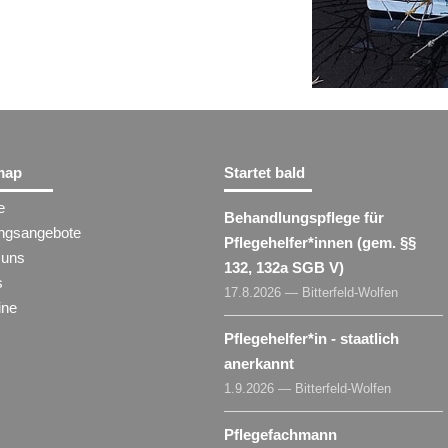
map
Startet bald
e
Behandlungspflege für
ungsangebote
Pflegehelfer​
*
innen
(gem. §§
 uns
132, 132a SGB V)
s
17.8.2026 — Bitterfeld-Wolfen
ine
Pflegehelfer​
*
in
- staatlich
anerkannt
1.9.2026 — Bitterfeld-Wolfen
Pflegefachmann​