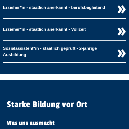
»
Erzieher​
*
in
- staatlich anerkannt - berufsbegleitend
»
Erzieher​
*
in
- staatlich anerkannt - Vollzeit
»
Sozial­assistent​
*
in
- staatlich geprüft - 2-jährige
Ausbildung
Starke Bildung vor Ort
Was uns ausmacht