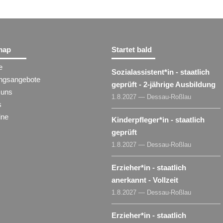
map
Startet bald
e
Sozialassistent​
*
in
- staatlich
ungsangebote
geprüft - 2-jährige Ausbildung
 uns
1.8.2027 — Dessau-Roßlau
s
ine
Kinderpfleger​
*
in
- staatlich
geprüft
1.8.2027 — Dessau-Roßlau
Erzieher​
*
in
- staatlich
anerkannt - Vollzeit
1.8.2027 — Dessau-Roßlau
Erzieher​
*
in
- staatlich