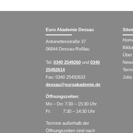
Euro Akademie Dessau
Site
Hom
Antoinettenstraße 37
Bild
06844 Dessau-Roßlau
Über
Tel:
0340 2549260
und
0340
New
25492614
Term
Fax: 0340 25492633
Jobs
dessau@euroakademie.de
Öffnungszeiten:
Mo – Do: 7:30 – 15:30 Uhr
Fr: 7:30 – 14:30 Uhr
Termine außerhalb der
Öffnungszeiten sind nach