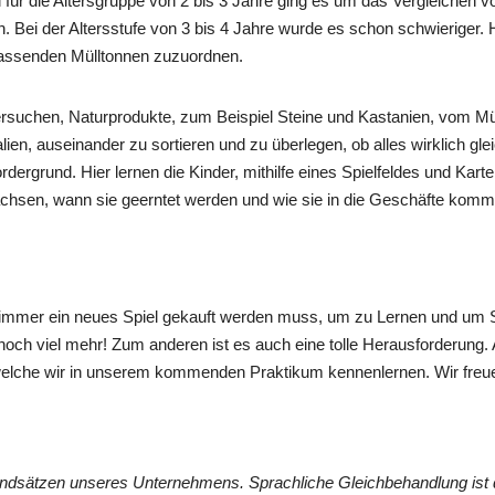
 für die Altersgruppe von 2 bis 3 Jahre ging es um das Vergleichen v
Bei der Altersstufe von 3 bis 4 Jahre wurde es schon schwieriger. 
 passenden Mülltonnen zuzuordnen.
 versuchen, Naturprodukte, zum Beispiel Steine und Kastanien, vom M
n, auseinander zu sortieren und zu überlegen, ob alles wirklich glei
rgrund. Hier lernen die Kinder, mithilfe eines Spielfeldes und Kart
chsen, wann sie geerntet werden und wie sie in die Geschäfte komm
immer ein neues Spiel gekauft werden muss, um zu Lernen und um S
ch viel mehr! Zum anderen ist es auch eine tolle Herausforderung. Al
r, welche wir in unserem kommenden Praktikum kennenlernen. Wir freu
undsätzen unseres Unternehmens. Sprachliche Gleichbehandlung ist 