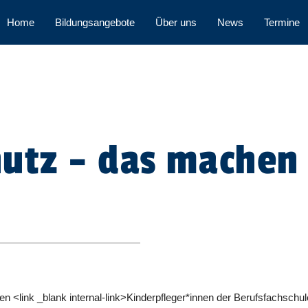
Home
Bildungsangebote
Über uns
News
Termine
utz – das machen 
üften <link _blank internal-link>Kinderpfleger*innen der Berufsfachsc