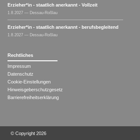
Erzieher​
*
in
- staatlich anerkannt - Vollzeit
1.8.2027 — Dessau-Roßlau
Erzieher​
*
in
- staatlich anerkannt - berufsbegleitend
1.8.2027 — Dessau-Roßlau
Rechtliches
Impressum
Datenschutz
Cookie-Einstellungen
Hinweisgeberschutzgesetz
Barrierefreiheitserklärung
© Copyright
2026