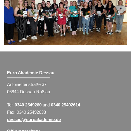
Euro Akademie Dessau
Antoinettenstraße 37
06844 Dessau-Roßlau
Tel:
0340 2549260
und
0340 25492614
Fax: 0340 25492633
dessau@euroakademie.de