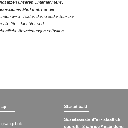
rundsätzen unseres Unternehmens.
wesentliches Merkmal. Für den
nden wir in Texten den Gender Star bei
 alle Geschlechter und
ehentliche Abweichungen enthalten
map
Startet bald
e
Sozialassistent​
*
in
- staatlich
ungsangebote
geprüft - 2-jährige Ausbildung