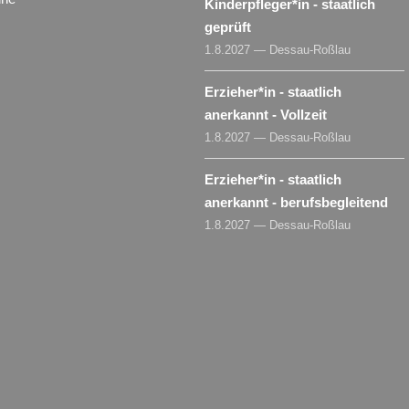
Kinderpfleger​
*
in
- staatlich
geprüft
1.8.2027 — Dessau-Roßlau
Erzieher​
*
in
- staatlich
anerkannt - Vollzeit
1.8.2027 — Dessau-Roßlau
Erzieher​
*
in
- staatlich
anerkannt - berufsbegleitend
1.8.2027 — Dessau-Roßlau