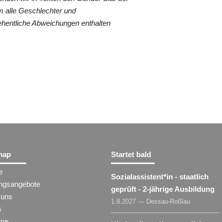
 alle Geschlechter und
ehentliche Abweichungen enthalten
map
Startet bald
e
Sozialassistent​
*
in
- staatlich
ungsangebote
geprüft - 2-jährige Ausbildung
 uns
1.8.2027 — Dessau-Roßlau
s
ine