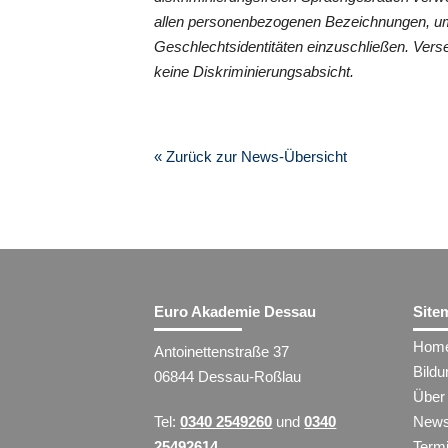
allen personenbezogenen Bezeichnungen, um
Geschlechtsidentitäten einzuschließen. Vers
keine Diskriminierungsabsicht.
« Zurück zur News-Übersicht
Euro Akademie Dessau
Site
Hom
Antoinettenstraße 37
Bild
06844 Dessau-Roßlau
Über
Tel:
0340 2549260
und
0340
New
25492614
Term