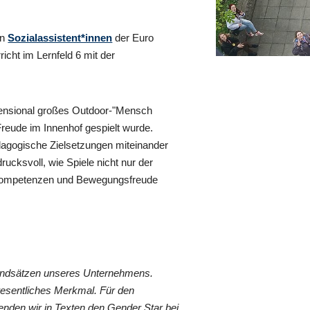
en
Sozialassistent*innen
der Euro
cht im Lernfeld 6 mit der
imensional großes Outdoor-"Mensch
Freude im Innenhof gespielt wurde.
dagogische Zielsetzungen miteinander
ucksvoll, wie Spiele nicht nur der
 Kompetenzen und Bewegungsfreude
rundsätzen unseres Unternehmens.
wesentliches Merkmal. Für den
nden wir in Texten den Gender Star bei