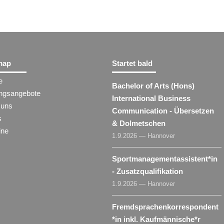
map
Startet bald
e
Bachelor of Arts (Hons)
ungsangebote
International Business
 uns
Communication - Übersetzen
s
& Dolmetschen
ine
1.9.2026 — Hannover
Sportmanagementassistent​
*
in
- Zusatzqualifikation
1.9.2026 — Hannover
Fremdsprachenkorrespondent​
*
in
inkl. Kaufmännische*r