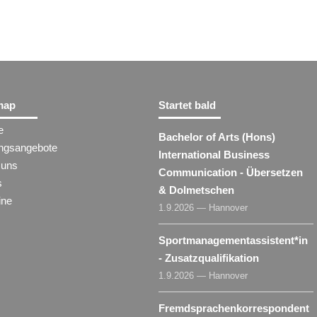
map
Startet bald
e
Bachelor of Arts (Hons)
ungsangebote
International Business
 uns
Communication - Übersetzen
s
& Dolmetschen
ine
1.9.2026 — Hannover
Sportmanagementassistent​
*
in
- Zusatzqualifikation
1.9.2026 — Hannover
Fremdsprachenkorrespondent​