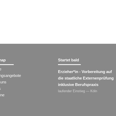
map
Startet bald
e
Erzieher​
*
in
- Vorbereitung auf
ungsangebote
die staatliche Externenprüfung
 uns
inklusive Berufspraxis
s
laufender Einstieg — Köln
ine