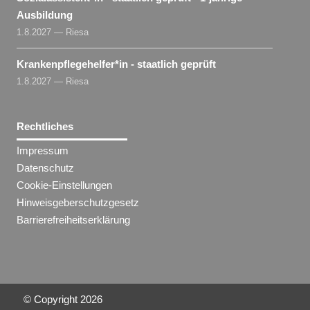
Ausbildung
1.8.2027 — Riesa
Krankenpflegehelfer​
*
in
- staatlich geprüft
1.8.2027 — Riesa
Rechtliches
Impressum
Datenschutz
Cookie-Einstellungen
Hinweisgeberschutzgesetz
Barrierefreiheitserklärung
© Copyright
2026