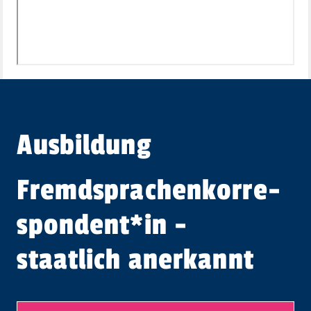
Ausbildung
Fremd­sprachen­korre­
spon­dent​
*
in
-
staatlich anerkannt