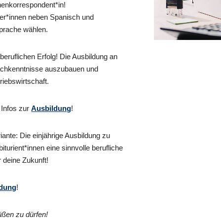
henkorrespondent*in!
er*innen neben Spanisch und
prache wählen.
beruflichen Erfolg! Die Ausbildung an
rachkenntnisse auszubauen und
riebswirtschaft.
 Infos zur
Ausbildung
!
riante: Die einjährige Ausbildung zu
turient*innen eine sinnvolle berufliche
r deine Zukunft!
ldung
!
üßen zu dürfen!