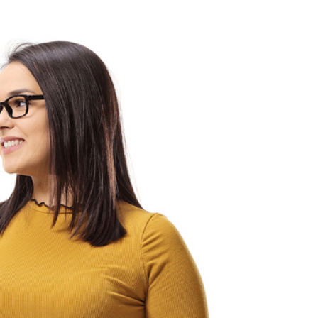
statt.
Dauer:
48 Monate
an 2 Tagen in der Woche
(aktuell Mittwoch und Donnerstag)
Unterricht findet von 08:00 bis 15:00 Uhr
statt.
Dauer:
48 Monate
an 2 Tagen in der Woche
aktuell Mittwoch und Donnerstag