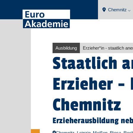
Chemnitz ⌵
Ausbildung
Erzieher​
*
in
- staatlich ane
Staatlich 
Erzieher -
Chemnitz
Erzieherausbildung ne
Chemnitz, Leipzig, Meißen, Riesa, Roch