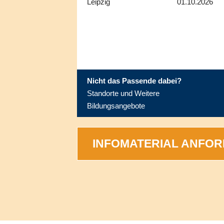
Leipzig
01.10.2026
Nicht das Passende dabei?
Standorte und Weitere
Meißen
laufender Eins
Bildungsangebote
INFOMATERIAL ANFO
Meißen
01.08.2027
Riesa
laufender Eins