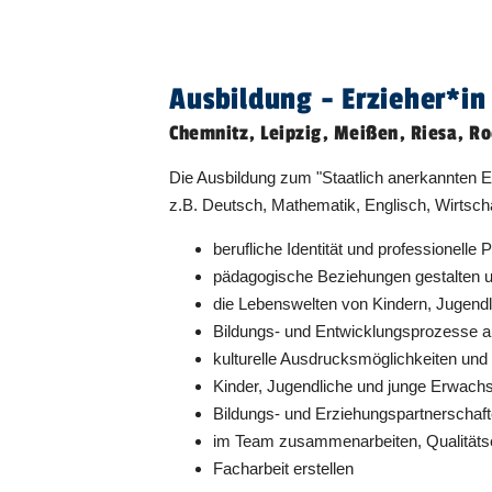
Riesa
01.08.2027
Ausbildung - Erzieher​
*
in
Chemnitz, Leipzig, Meißen, Riesa, Ro
Rochlitz
01.08.2027
Die Ausbildung zum "Staatlich anerkannten Er
z.B. Deutsch, Mathematik, Englisch, Wirtsch
berufliche Identität und professionelle
Rochlitz
01.08.2028
pädagogische Beziehungen gestalten 
die Lebenswelten von Kindern, Jugendl
Bildungs- und Entwicklungsprozesse a
kulturelle Ausdrucksmöglichkeiten und 
Rochlitz
01.08.2029
Kinder, Jugendliche und junge Erwachs
Bildungs- und Erziehungspartnerschafte
im Team zusammenarbeiten, Qualitätse
Zwickau
laufender Eins
Facharbeit erstellen