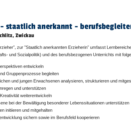
Unterricht findet von 07:45 bis 14:45 Uhr
statt.
- staatlich anerkannt - berufsbegleit
Dauer:
48 Monate
chlitz, Zwickau
Unterricht findet von 08:00 bis 15:00 Uhr
statt.
zieher", zur "Staatlich anerkannten Erzieherin" umfasst Lernbereich
Dauer:
48 Monate
afts- und Sozialpolitik) und des berufsbezogenen Unterrichts mit ­fo
 Perspektiven entwickeln
Unterricht findet von 08:00 bis 15:00 Uhr
und Gruppenprozesse begleiten
statt.
ichen und jungen Erwachsenen analysieren, strukturieren und mitges
Dauer:
48 Monate
nregen und unterstützen
Kreativität weiterentwickeln
Unterricht findet von 08:00 bis 15:00 Uhr
ene bei der Bewältigung besonderer Lebenssituationen unterstützen
statt.
n initiieren und mitgehalten
Dauer:
48 Monate
ntwicklung sichern sowie im Berufsfeld kooperieren
tieg
Unterricht findet von 08:00 bis 15:00 Uhr