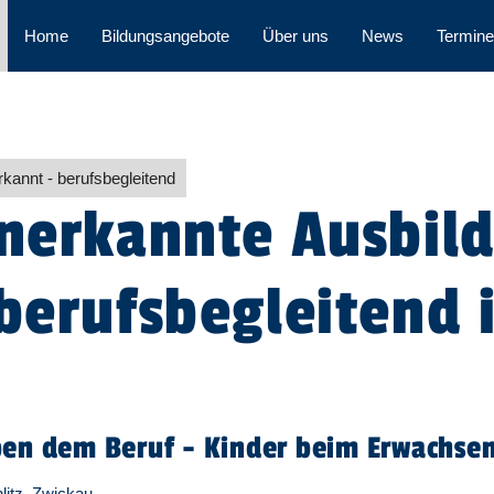
Home
Bildungsangebote
Über uns
News
Termine
rkannt - berufsbegleitend
anerkannte Ausbi
 berufsbegleitend 
ben dem Beruf - Kinder beim Erwachse
litz, Zwickau