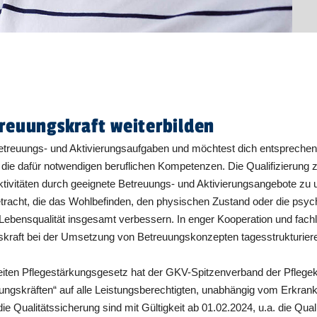
reuungskraft weiterbilden
etreuungs- und Aktivierungsaufgaben und möchtest dich entsprechend 
u die dafür notwendigen beruflichen Kompetenzen. Die Qualifizierung z
Aktivitäten durch geeignete Betreuungs- und Aktivierungsangebote zu u
etracht, die das Wohlbefinden, den physischen Zustand oder die ps
 Lebensqualität insgesamt verbessern. In enger Kooperation und fach
skraft bei der Umsetzung von Betreuungskonzepten tagesstrukturiere
ten Pflegestärkungsgesetz hat der GKV-Spitzenverband der Pflegeka
ungskräften“ auf alle Leistungsberechtigten, unabhängig vom Erkrank
e Qualitätssicherung sind mit Gültigkeit ab 01.02.2024, u.a. die Qua