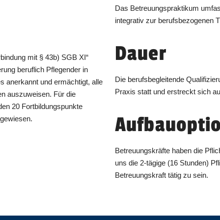
Das Betreuungspraktikum umfass
integrativ zur berufsbezogenen Tä
Dauer
Zertifikat „Betreuungskraft § 53b (in Verbindung mit § 43b) SGB XI“
rung beruflich Pflegender in
Die berufsbegleitende Qualifizie
s anerkannt und ermächtigt, alle
Praxis statt und erstreckt sich 
en auszuweisen. Für die
rden 20 Fortbildungspunkte
Aufbauopti
sgewiesen.
Betreuungskräfte haben die Pflich
uns die 2-tägige (16 Stunden) Pflichtfortbildung absol
Betreuungskraft tätig zu sein.