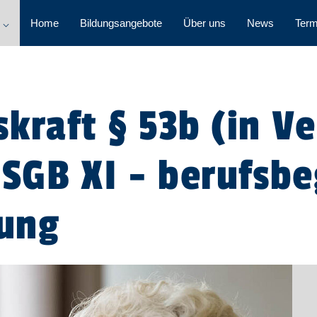
 ⌵
Home
Bildungsangebote
Über uns
News
Term
kraft § 53b (in V
 SGB XI - berufsb
rung