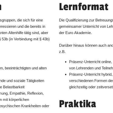
n
Lernformat
en, die sich für eine
Die Qualifizierung zur Betreuungsk
eressieren und die bereits in
gemeinsamer Unterricht von Le
enhilfe tätig sind, aber
der Euro Akademie.
ng mit § 43b)
Darüber hinaus können auch an
z.B.
Präsenz-Unterricht online,
n, beeinträchtigten und alten
von Lehrenden und Teilneh
Präsenz-Unterricht hybrid,
ein hohes Maß an Motivation für pflegende und soziale Tätigkeiten
verschiedenen Formen des 
he Belastbarkeit
gleichzeitig oder zeitverset
mpathie, Reflexion,
rlichen
Praktika