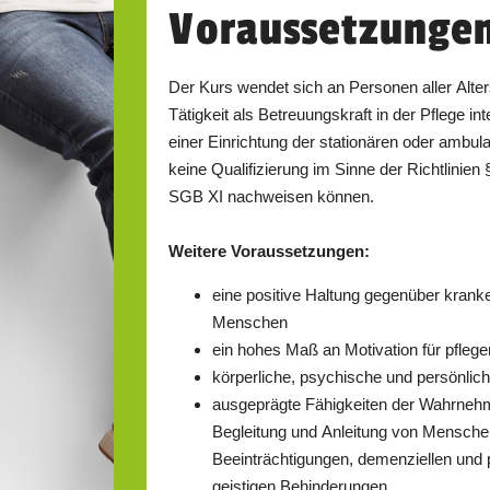
Voraussetzunge
Der Kurs wendet sich an Personen aller Altersgrupp
Tätigkeit als Betreuungskraft in der Pflege int
einer Einrichtung der stationären oder ambulanten Alt
keine Qualifizierung im Sinne der Richtlinien § 53b (in Verbindu
SGB XI nachweisen können.
Weitere Voraussetzungen:
eine positive Haltung gegenüber kranke
Menschen
körperliche, psychische und persönlic
ausgeprägte Fähigkeiten der Wahrnehmung, E
Begleitung und Anleitung von Menschen mit körpe
Beeinträchtigungen, demenziellen und psychischen Krankheiten oder
geistigen Behinderungen