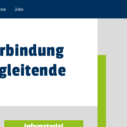
ine
Jobs
erbindung
egleitende
Infomaterial