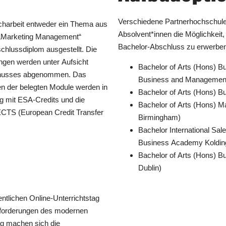
Verschiedene Partnerhochschule
charbeit entweder ein Thema aus
Absolvent*innen die Möglichkeit
 „Marketing Management“
Bachelor-Abschluss zu erwerben,
chlussdiplom ausgestellt. Die
ungen werden unter Aufsicht
Bachelor of Arts (Hons) B
sschusses abgenommen. Das
Business and Management
en der belegten Module werden in
Bachelor of Arts (Hons) B
ng mit ESA-Credits und die
Bachelor of Arts (Hons) M
 ECTS (European Credit Transfer
Birmingham)
Bachelor International Sa
Business Academy Koldin
Bachelor of Arts (Hons) Bu
Dublin)
ntlichen Online-Unterrichtstag
Anforderungen des modernen
ag machen sich die