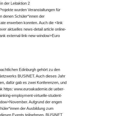
n der Leitaktion 2
Projekte wurden Veranstaltungen für
n denen Schüler*innen der
ikate erwerben konnten. Auch die <link
r aktuelles news-detail article online-
ank external-link-new-window>Euro
nachtlichen Edinburgh gehört zu den
s Netzwerks BUSINET. Auch dieses Jahr
den, dafür gab es zwei Konferenzen, und
ink https: www.euroakademie.de ueber-
thinking-employment-virtuelle-student-
window>November. Aufgrund der engen
hüler*innen der Ausbildung zum
n diesen Events teilnehmen. BUSINET