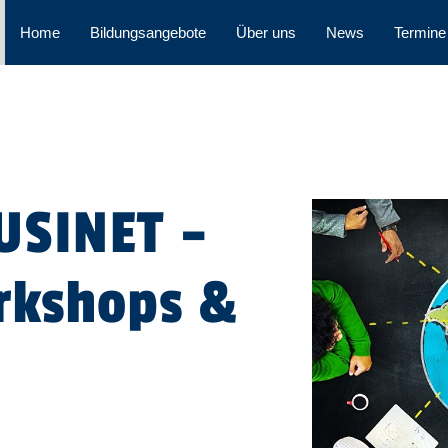
Home
Bildungsangebote
Über uns
News
Termine
USINET –
rkshops &