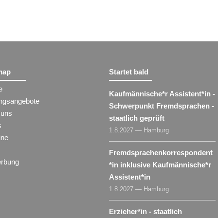
map
Startet bald
e
Kaufmännische*r Assistent​
*
in
-
ungsangebote
Schwerpunkt Fremdsprachen -
 uns
staatlich geprüft
s
1.8.2027 — Hamburg
ine
Fremdsprachenkorrespondent​
rbung
*
in
inklusive Kaufmännische*r
Assistent​
*
in
1.8.2027 — Hamburg
Erzieher​
*
in
- staatlich