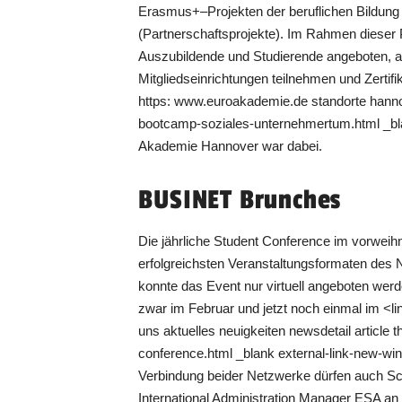
Erasmus+–Projekten der beruflichen Bildung i
(Partnerschaftsprojekte). Im Rahmen dieser 
Auszubildende und Studierende angeboten, a
Mitgliedseinrichtungen teilnehmen und Zertif
https: www.euroakademie.de standorte hannove
bootcamp-soziales-unternehmertum.html _bl
Akademie Hannover war dabei.
BUSINET Brunches
Die jährliche Student Conference im vorweih
erfolgreichsten Veranstaltungsformaten de
konnte das Event nur virtuell angeboten wer
zwar im Februar und jetzt noch einmal im <l
uns aktuelles neuigkeiten newsdetail article 
conference.html _blank external-link-new-
Verbindung beider Netzwerke dürfen auch Sc
International Administration Manager ESA a