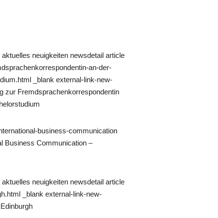
ktuelles neuigkeiten newsdetail article
emdsprachenkorrespondentin-an-der-
dium.html _blank external-link-new-
ng zur Fremdsprachenkorrespondentin
helorstudium
nternational-business-communication
nal Business Communication –
ktuelles neuigkeiten newsdetail article
h.html _blank external-link-new-
 Edinburgh