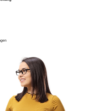
• Vorlesen als Aktivierungsangebot für
ältere Menschen
• Vorlesen zu Themen wie Heimat, Beruf,
schule oder Familie - Biografie und
Erinnerung würdevoll einbeziehen
• Recht, Schweigepflicht, Haftung und
ngen
Dokumentation
Unterricht findet von 08:00 bis 15:00 Uhr
statt.
Dauer:
16 Unterrichtseinheiten (à 45 min)
Dauer: 21.09.2026 - 22.09.2026
Themenschwerpunkte für 2026: Demenz
und Humor sowie Sexualität im Alter
Unterricht findet von 08:00 bis 15:00 Uhr
statt.
Dauer:
16 Unterrichtseinheiten (à 45 min)