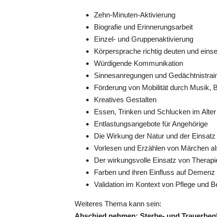
Zehn-Minuten-Aktivierung
Biografie und Erinnerungsarbeit
Einzel- und Gruppenaktivierung
Körpersprache richtig deuten und eins
Würdigende Kommunikation
Hohenstein-Ernstthal
18.08.2027
Sinnesanregungen und Gedächtnistrai
Förderung von Mobilität durch Musik
Kreatives Gestalten
Essen, Trinken und Schlucken im Alter -
Entlastungsangebote für Angehörige
Die Wirkung der Natur und der Einsatz
Vorlesen und Erzählen von Märchen a
Der wirkungsvolle Einsatz von Thera
Farben und ihren Einfluss auf Demen
Validation im Kontext von Pflege und
Hohenstein-Ernstthal
02.11.2027
Weiteres Thema kann sein:
Abschied nehmen: Sterbe- und Trauerbeg