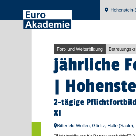
Hohenstein-E
Fort- und Weiterbildung
Betreuungskra
jährliche 
| Hohenste
2-tägige Pflichtfortbi
XI
Bitterfeld-Wolfen, Görlitz, Halle (Saale