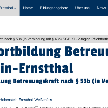
rnstthal ⌵
Home
Bildungsangebote
Über uns
News
ft nach § 53b (in Verbindung mit § 43b) SGB XI - 2-tägige Pflichtfortb
Fortbildung Betre
in-Ernstthal
ldung Betreuungskraft nach § 53b (in 
), Hohenstein-Ernstthal, Weißenfels