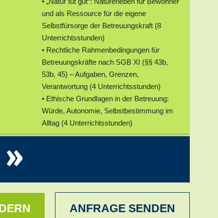
• „Natur tut gut“: Naturerleben für Bewohner
und als Ressource für die eigene
Selbstfürsorge der Betreuungskraft (8
Unterrichtsstunden)
• Rechtliche Rahmenbedingungen für
Betreuungskräfte nach SGB XI (§§ 43b,
53b, 45) – Aufgaben, Grenzen,
Verantwortung (4 Unterrichtsstunden)
• Ethische Grundlagen in der Betreuung:
Würde, Autonomie, Selbstbestimmung im
Alltag (4 Unterrichtsstunden)
»
Unterricht findet von 07:30 bis 14:30 Uhr
statt.
Dauer:
2 Tage
25.11.-26.11.2026
• „Recht, Ethik und Emotionen in der
Sterbebegleitung“: Rolle der
RDERN
ANFRAGE SENDEN