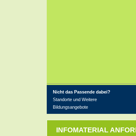
Hohenstein-Ernstthal
25.11.2026
Nicht das Passende dabei?
Standorte und Weitere
Bildungsangebote
INFOMATERIAL ANFO