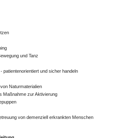
• Natur erleben und Naturerfahrungen
(auch im Hinblick auf die eigene
Achtsamkeit, Entspannung und
Selbstfürsorge)
etzen
Unterricht findet von 07:30 bis 14:30 Uhr
ning
statt.
, Bewegung und Tanz
Dauer:
2 Tage
• Natur als Aktivierungsraum für ältere
 patientenorientiert und sicher handeln
Menschen
• Sinnesförderung durch Naturmaterialien,
 von Naturmaterialien
Düfte, Farben und Geräusche
ls Maßnahme zur Aktivierung
• Würde wahren, Entscheidungen begleiten,
piepuppen
Grenzen erkennen
z
 Betreuung von demenziell erkrankten Menschen
Unterricht findet von 07:30 bis 14:30 Uhr
statt.
Dauer:
2 Tage
leitung