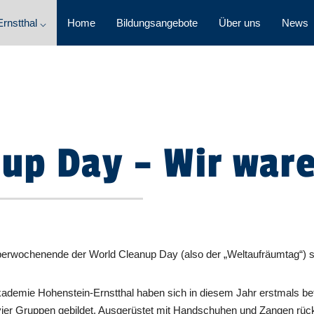
rnstthal ⌵
Home
Bildungsangebote
Über uns
News
up Day – Wir war
emberwochenende der World Cleanup Day (also der „Weltaufräumtag“) st
kademie Hohenstein-Ernstthal haben sich in diesem Jahr erstmals bete
vier Gruppen gebildet. Ausgerüstet mit Handschuhen und Zangen rück