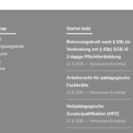
map
Startet bald
e
Betreuungskraft nach § 53b (in
ungsangebote
Verbindung mit § 43b) SGB XI -
 uns
2-tägige Pflichtfortbildung
s
12.8.2026 — Hohenstein-Ernstthal
ine
Arbeitsrecht für pädagogische
Fachkräfte
14.8.2026 — Hohenstein-Ernstthal
Heilpädagogische
Zusatzqualifikation (HPZ)
21.8.2026 — Hohenstein-Ernstthal