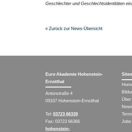
Geschlechter und Geschlechtsidentitäten ein
« Zurück zur News-Übersicht
Euro Akademie Hohenstein-
Site
Ernstthal
Hom
Bild
Antonstraße 4
Über
09337 Hohenstein-Ernstthal
New
Tel:
03723 66339
Term
Fax: 03723 66366
Jobs
hohenstein-