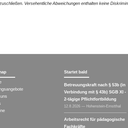
zuschließen. Versehentliche Abweichungen enthalten keine Diskrimin
map
Startet bald
e
Betreuungskraft nach § 53b (in
ungsangebote
Verbindung mit § 43b) SGB XI -
 uns
2-tägige Pflichtfortbildung
s
12.8.2026 — Hohenstein-Ernstthal
ine
Arbeitsrecht für pädagogische
Fachkräfte