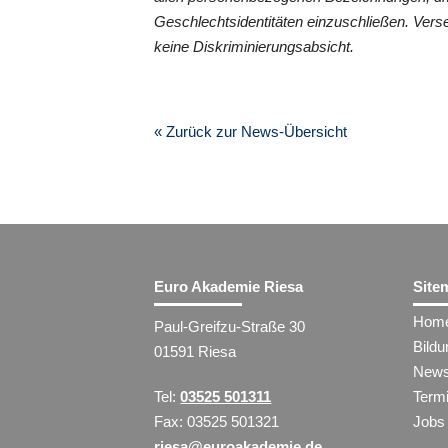
Geschlechtsidentitäten einzuschließen. Vers
keine Diskriminierungsabsicht.
« Zurück zur News-Übersicht
Euro Akademie Riesa
Site
Hom
Paul-Greifzu-Straße 30
Bild
01591 Riesa
New
Tel:
03525 501311
Term
Fax: 03525 501321
Jobs
riesa@euroakademie.de