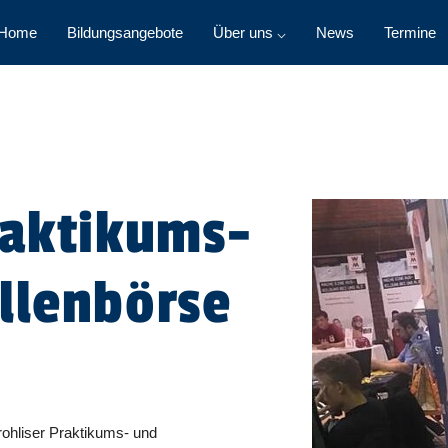
Home
Bildungsangebote
Über uns ⌵
News
Termine
raktikums-
llenbörse
rohliser Praktikums- und