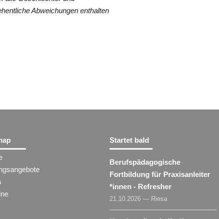
ehentliche Abweichungen enthalten
map
Startet bald
e
Berufspädagogische
ungsangebote
Fortbildung für Praxisanleiter​
s
*
innen
- Refresher
ine
21.10.2026 — Riesa