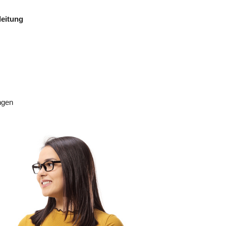
statt.
leitung
Dauer:
2 Tage
Themenschwerpunkte für 2026:
• Interkulturelle Pflege
• Beziehungsgestaltung in der Pflege von
Menschen mit Demenz
• Validierende Aktivierung (Sitzgymnastik,
Mobilisation mit Bewohnern)
ngen
Unterricht findet von 08:00 bis 15:00 Uhr
statt.
Dauer:
2 Tage
Themenschwerpunkte für 2026:
• Interkulturelle Pflege
• Beziehungsgestaltung in der Pflege von
Menschen mit Demenz
• Validierende Aktivierung (Sitzgymnastik,