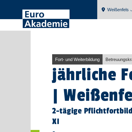
Weißenfels 
Fort- und Weiterbildung
Betreuungskra
jährliche 
| Weißenfe
2-tägige Pflichtfortbi
XI