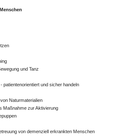
statt.
Dauer:
16 Unterrichtseinheiten (à 45 min)
e Menschen
Zeitraum: 29.09. bis 30.09.2026 jeweils von
08:00 bis 15:10 Uhr
Unterricht findet von 08:00 bis 15:00 Uhr
etzen
statt.
Dauer:
2 Tage
ning
Themenschwerpunkte für 2026:
, Bewegung und Tanz
• Interkulturelle Pflege
• Beziehungsgestaltung in der Pflege von
 patientenorientiert und sicher handeln
Menschen mit Demenz
• Validierende Aktivierung (Sitzgymnastik,
 von Naturmaterialien
Mobilisation mit Bewohnern)
ls Maßnahme zur Aktivierung
piepuppen
z
 Betreuung von demenziell erkrankten Menschen
Unterricht findet von 08:00 bis 15:00 Uhr