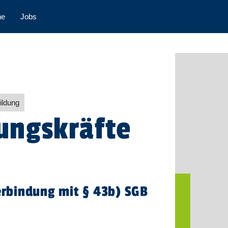
ne
Jobs
ildung
uungskräfte
Verbindung mit § 43b) SGB