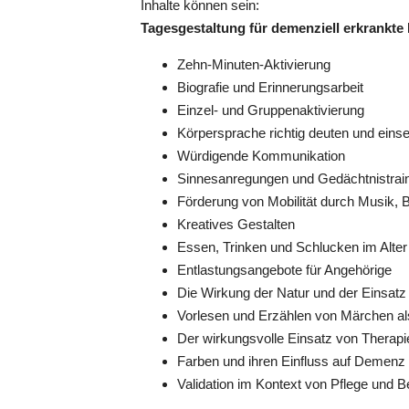
Inhalte können sein:
Tagesgestaltung für demenziell erkrankt
Zehn-Minuten-Aktivierung
Biografie und Erinnerungsarbeit
Einzel- und Gruppenaktivierung
Halle (Saale)
14.09.2026
Körpersprache richtig deuten und eins
Würdigende Kommunikation
Sinnesanregungen und Gedächtnistrai
Förderung von Mobilität durch Musik
Kreatives Gestalten
Essen, Trinken und Schlucken im Alter -
Entlastungsangebote für Angehörige
Die Wirkung der Natur und der Einsatz
Vorlesen und Erzählen von Märchen a
Der wirkungsvolle Einsatz von Thera
Farben und ihren Einfluss auf Demen
Validation im Kontext von Pflege und
Halle (Saale)
12.10.2026