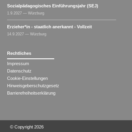
Sozialpädagogisches Einführungsjahr (SEJ)
1.9.2027 — Würzburg
Erzieher​
*
in
- staatlich anerkannt - Vollzeit
14.9.2027 — Würzburg
Rechtliches
Impressum
Datenschutz
Cookie-Einstellungen
Hinweisgeberschutzgesetz
Barrierefreiheitserklärung
© Copyright
2026