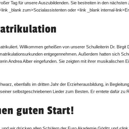
roßer Tag für unsere Auszubildenden. Sie bestreiten in den nächsten 
ink _blank zum>Sozialassistenten oder <link _blank internal-link>Er
atrikulation
trikuliert. Willkommen geheißen von unserer Schulleiterin Dr. Birgit
mmatrikulationsurkunden entgegennehmen. Außerdem hatten sich Schül
erin Andrea Alber eingefunden. Sie zeigten mit ihrer musikalischen Ei
warz, ebenfalls im dritten Jahr der Erzieherausbildung, in Begleit
seiner selbstgeschriebenen Lieder zum Besten. Er erntete dafür zu R
nen guten Start!
e, und wir drücken allen Schülern der Euro Akademie Görlitz und <l