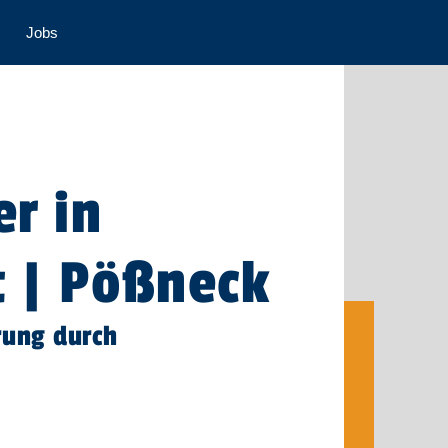
Jobs
r in
t | Pößneck
rung durch