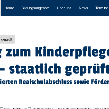
Home
Bildungsangebote
Über uns
News
Termine
h geprüft
 zum Kinderpflege
- staatlich geprüf
ierten Realschulabschluss sowie Förde