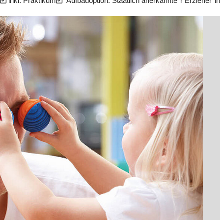
inkl. Praktikum
Aufbauoption: Staatlich anerkannte*r Erzieher*in