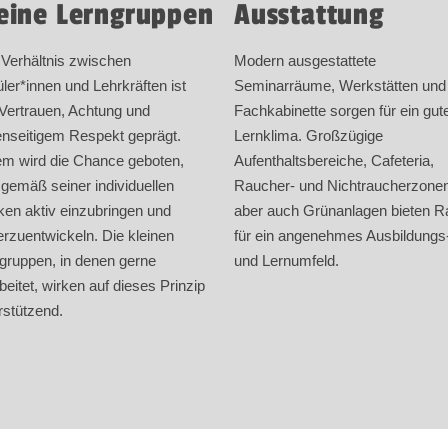
eine Lerngruppen
Ausstattung
Verhältnis zwischen
Modern ausgestattete
ler*innen und Lehrkräften ist
Seminarräume, Werkstätten und
Vertrauen, Achtung und
Fachkabinette sorgen für ein gut
nseitigem Respekt geprägt.
Lernklima. Großzügige
m wird die Chance geboten,
Aufenthaltsbereiche, Cafeteria,
 gemäß seiner individuellen
Raucher- und Nichtraucherzonen
ken aktiv einzubringen und
aber auch Grünanlagen bieten 
erzuentwickeln. Die kleinen
für ein angenehmes Ausbildungs
gruppen, in denen gerne
und Lernumfeld.
beitet, wirken auf dieses Prinzip
rstützend.