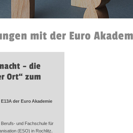
ungen mit der Euro Akadem
macht – die
er Ort“ zum
e E13A der Euro Akademie
e Berufs- und Fachschule für
isation (ESO) in Rochlitz.