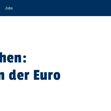
Jobs
chen:
n der Euro