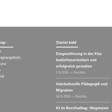
map
Startet bald
e
Eingewöhnung in der Kita
ungsangebote
bedürfnisorientiert und
 uns
erfolgreich gestalten
s
2.9.2026 — Rochlitz
ine
Interkulturelle Pädagogik und
Migration
16.9.2026 — Rochlitz
KI im Berufsalltag: Wegweiser