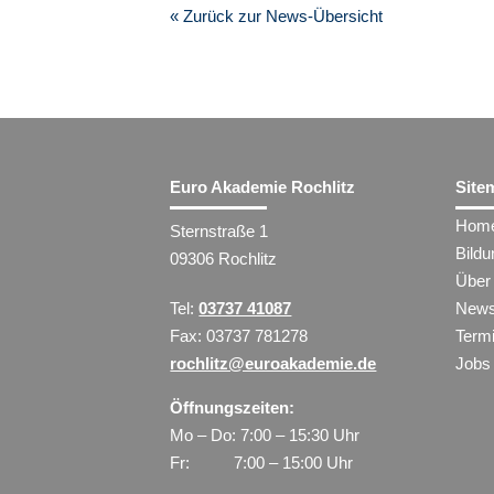
« Zurück zur News-Übersicht
Euro Akademie Rochlitz
Site
Hom
Sternstraße 1
Bild
09306 Rochlitz
Über
Tel:
03737 41087
New
Fax: 03737 781278
Term
rochlitz@euroakademie.de
Jobs
Öffnungszeiten:
Mo – Do: 7:00 – 15:30 Uhr
Fr: 7:00 – 15:00 Uhr