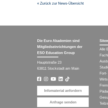
« Zurück zur News-Übersicht
Die Euro Akademien sind
Site
Mitgliedseinrichtungen der
Alle 
ESO Education Group
Fach
Ausb
Hauptstraße 23
Stud
63811 Stockstadt am Main
Fort-
Wirt
Frem
Infomaterial anfordern
Päda
Gesu
Anfrage senden
Teilz