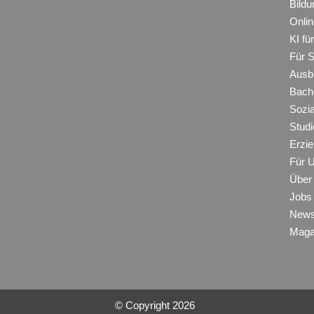
Bildu
Onli
KI f
Für 
Ausb
Bache
Sozi
Studi
Erzie
Für 
Über
Jobs
New
Maga
© Copyright
2026