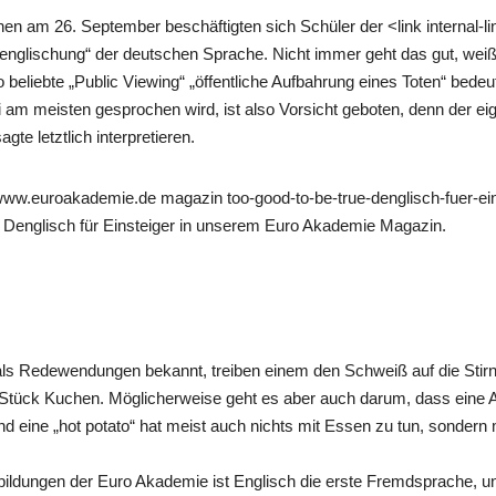
hen am 26. September beschäftigten sich Schüler der <link internal
englischung“ der deutschen Sprache. Nicht immer geht das gut, weiß 
 beliebte „Public Viewing“ „öffentliche Aufbahrung eines Toten“ bede
 am meisten gesprochen wird, ist also Vorsicht geboten, denn der eig
gte letztlich interpretieren.
 www.euroakademie.de magazin too-good-to-be-true-denglisch-fuer-ei
 – Denglisch für Einsteiger in unserem Euro Akademie Magazin.
 als Redewendungen bekannt, treiben einem den Schweiß auf die Sti
in Stück Kuchen. Möglicherweise geht es aber auch darum, dass eine
nd eine „hot potato“ hat meist auch nichts mit Essen zu tun, sondern 
bildungen der Euro Akademie ist Englisch die erste Fremdsprache,