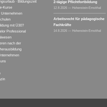
ngsurlaub · Bildungszeit
2-tägige Pflichtfortbildung
ne-Kurse
12.8.2026 — Hohenstein-Ernstthal
ür Unternehmen
Arbeitsrecht für pädagogische
Schulen
Fachkräfte
ildung mit Ü30?
14.8.2026 — Hohenstein-Ernstthal
lor Professional
alwesen
eren nach der
herausbildung
Unternehmen
 uns
s
zin