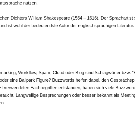
 Amtssprache nutzen.
schen Dichters William Shakespeare (1564 – 1616). Der Sprachartist st
nd ist wohl der bedeutendste Autor der englischsprachigen Literatur
hmarking, Workflow, Spam, Cloud oder Blog sind Schlagwörter bzw.
 oder eine Ballpark Figure? Buzzwords helfen dabei, den Gesprächsp
zt verwendeten Fachbegriffen entstanden, haben sich viele Buzzwords
raucht. Langweilige Besprechungen oder besser bekannt als Meeting
en.