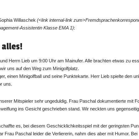
 Sophia Willaschek
(<link internal-link zum>Fremdsprachenkorrespon
anagement-Assistentin Klasse EMA 1)
:
 alles!
s und Herrn Lieb um 9:00 Uhr am Mainufer. Alle brachten etwas zu e
wir uns auf den Weg zum Minigolfplatz.
r, einen Minigolfball und seine Punktekarte. Herr Lieb spielte den un
or uns.
nserer Mitspieler sehr ungeduldig. Frau Paschal dokumentierte mit F
zweiflung ins Gesicht geschrieben stand. Wir neckten uns gegenseitig 
chaffte es, bei diesem Geschicklichkeitsspiel mit der geringsten Punk
 Frau Paschal leider die Verliererin, nahm dies aber mit Humor. Bei