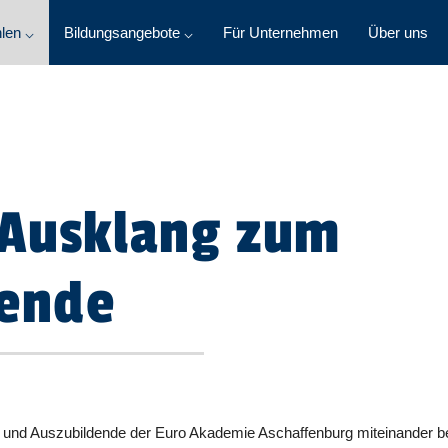
len ⌵
Bildungsangebote ⌵
Für Unternehmen
Über uns
 Ausklang zum
sende
er und Auszubildende der Euro Akademie Aschaffenburg miteinander b