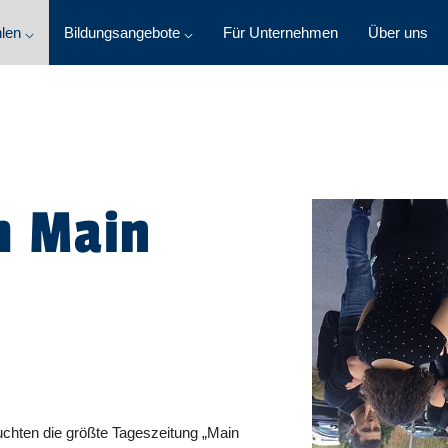
len ⌵
Bildungsangebote ⌵
Für Unternehmen
Über uns
m Main
uchten die größte Tageszeitung „Main