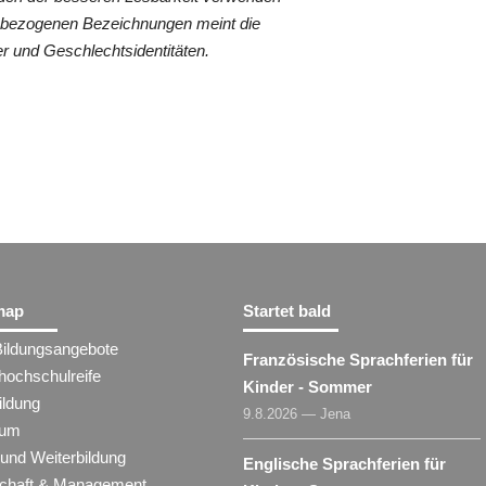
nenbezogenen Bezeichnungen meint die
r und Geschlechtsidentitäten.
map
Startet bald
Bildungsangebote
Französische Sprachferien für
hochschulreife
Kinder - Sommer
ildung
9.8.2026 — Jena
ium
 und Weiterbildung
Englische Sprachferien für
schaft & Management