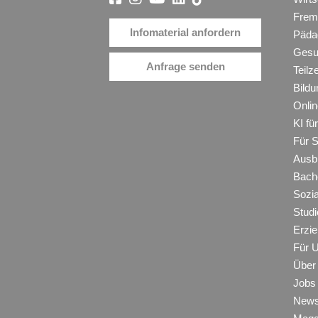
Frem
Infomaterial anfordern
Päda
Gesu
Anfrage senden
Teilz
Bildu
Onli
KI f
Für 
Ausb
Bache
Sozi
Studi
Erzie
Für 
Über
Jobs
New