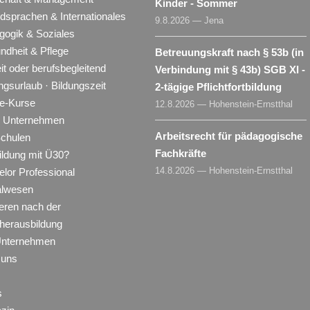
Kinder - Sommer
dsprachen & Internationales
9.8.2026 — Jena
gogik & Soziales
ndheit & Pflege
Betreuungskraft nach § 53b (in
eit oder berufsbegleitend
Verbindung mit § 43b) SGB XI -
ngsurlaub · Bildungszeit
2-tägige Pflichtfortbildung
ne-Kurse
12.8.2026 — Hohenstein-Ernstthal
ür Unternehmen
Arbeitsrecht für pädagogische
Schulen
Fachkräfte
ildung mit Ü30?
14.8.2026 — Hohenstein-Ernstthal
lor Professional
alwesen
eren nach der
herausbildung
Unternehmen
 uns
s