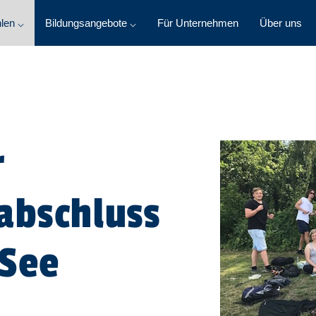
len ⌵
Bildungsangebote ⌵
Für Unternehmen
Über uns
r
abschluss
 See