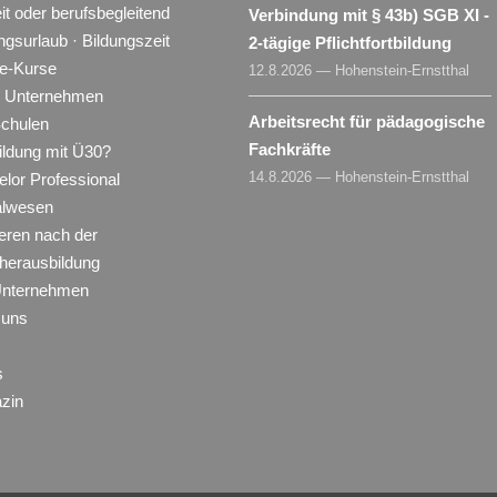
eit oder berufsbegleitend
Verbindung mit § 43b) SGB XI -
ngsurlaub · Bildungszeit
2-tägige Pflichtfortbildung
ne-Kurse
12.8.2026 — Hohenstein-Ernstthal
ür Unternehmen
Arbeitsrecht für pädagogische
Schulen
Fachkräfte
ildung mit Ü30?
14.8.2026 — Hohenstein-Ernstthal
lor Professional
alwesen
eren nach der
herausbildung
Unternehmen
 uns
s
zin