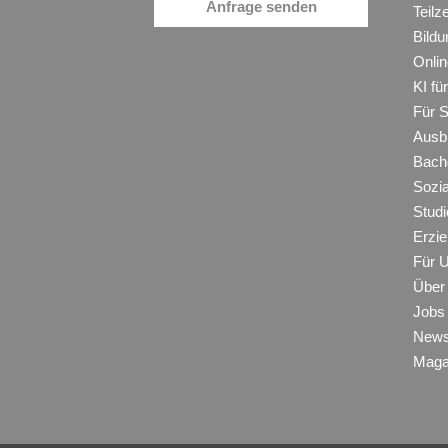
Anfrage senden
Teilz
Bildu
Onli
KI f
Für 
Ausb
Bache
Sozi
Studi
Erzie
Für 
Über
Jobs
New
Maga