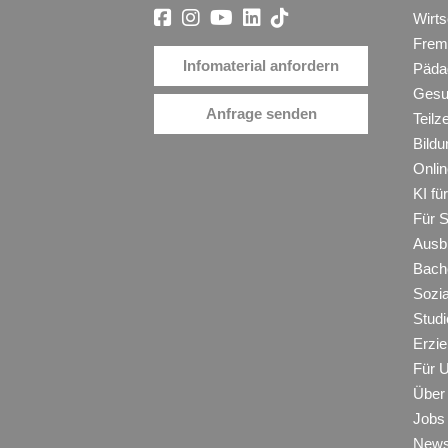
Wirt
Frem
Infomaterial anfordern
Päda
Gesu
Anfrage senden
Teilz
Bildu
Onli
KI f
Für 
Ausb
Bache
Sozi
Studi
Erzie
Für 
Über
Jobs
New