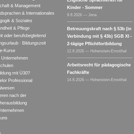
schaft & Management
Kinder - Sommer
dsprachen & Internationales
9.8.2026 — Jena
gogik & Soziales
ndheit & Pflege
Betreuungskraft nach § 53b (in
eit oder berufsbegleitend
Verbindung mit § 43b) SGB XI -
ngsurlaub · Bildungszeit
2-tägige Pflichtfortbildung
ne-Kurse
12.8.2026 — Hohenstein-Ernstthal
ür Unternehmen
Arbeitsrecht für pädagogische
Schulen
Fachkräfte
ildung mit Ü30?
14.8.2026 — Hohenstein-Ernstthal
lor Professional
alwesen
eren nach der
herausbildung
Unternehmen
 uns
s