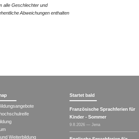
 alle Geschlechter und
ehentliche Abweichungen enthalten
map
Startet bald
Bildungsangebote
Französische Sprachferien für
hochschulreife
Kinder - Sommer
ildung
9.8.2026 — Jena
ium
 und Weiterbildung
Englische Sprachferien für