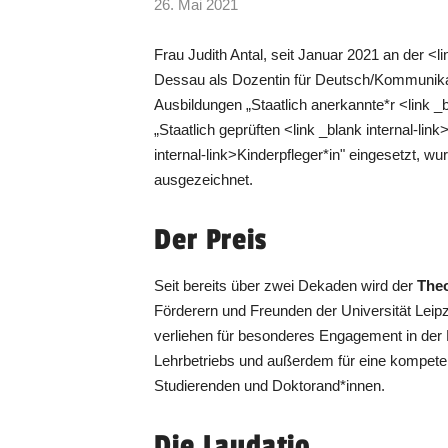
26. Mai 2021
Frau Judith Antal, seit Januar 2021 an der 
Dessau als Dozentin für Deutsch/Kommunika
Ausbildungen „Staatlich anerkannte*r <link _bl
„Staatlich geprüften <link _blank internal-lin
internal-link>Kinderpfleger*in" eingesetzt, wu
ausgezeichnet.
Der Preis
Seit bereits über zwei Dekaden wird der
Theo
Förderern und Freunden der Universität Leip
verliehen für besonderes Engagement in der 
Lehrbetriebs und außerdem für eine kompete
Studierenden und Doktorand*innen.
Die Laudatio