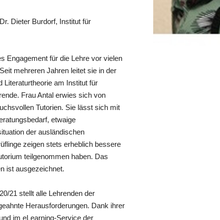
r. Dieter Burdorf, Institut für
es Engagement für die Lehre vor vielen
eit mehreren Jahren leitet sie in der
iteraturtheorie am Institut für
rende. Frau Antal erwies sich von
chsvollen Tutorien. Sie lässt sich mit
eratungsbedarf, etwaige
ituation der ausländischen
rüflinge zeigen stets erheblich bessere
 Tutorium teilgenommen haben. Das
n ist ausgezeichnet.
0/21 stellt alle Lehrenden der
ngeahnte Herausforderungen. Dank ihrer
 und im eLearning-Service der