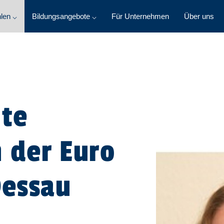
len ⌵
Bildungsangebote ⌵
Für Unternehmen
Über uns
nte
 der Euro
essau