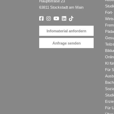
Hauptstraße 23
Stud
63811 Stockstadt am Main
Fort-
Wirt
Frem
Infomaterial anfordern
Päda
Gesu
Anfrage senden
Teilz
Bildu
Onli
KI f
Für 
Ausb
Bache
Sozi
Studi
Erzie
Für 