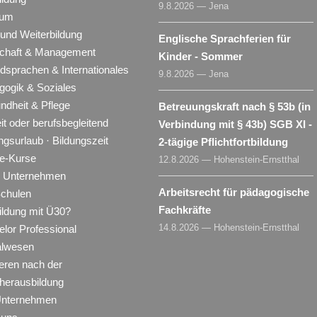
9.8.2026 — Jena
ium
 und Weiterbildung
Englische Sprachferien für
schaft & Management
Kinder - Sommer
dsprachen & Internationales
9.8.2026 — Jena
gogik & Soziales
ndheit & Pflege
Betreuungskraft nach § 53b (in
eit oder berufsbegleitend
Verbindung mit § 43b) SGB XI -
ngsurlaub · Bildungszeit
2-tägige Pflichtfortbildung
ne-Kurse
12.8.2026 — Hohenstein-Ernstthal
ür Unternehmen
Arbeitsrecht für pädagogische
Schulen
Fachkräfte
ildung mit Ü30?
14.8.2026 — Hohenstein-Ernstthal
lor Professional
alwesen
eren nach der
herausbildung
Unternehmen