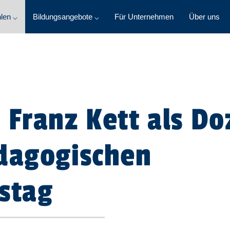
len ⌵
Bildungsangebote ⌵
Für Unternehmen
Über uns
 Franz Kett als D
ädagogischen
stag