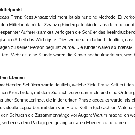
ittelpunkt
dass Franz Ketts Ansatz viel mehr ist als nur eine Methode. Er verkör
n den Mittelpunkt rückt. Zwanzig Kindergartenkinder aus dem benachba
 gespannter Aufmerksamkeit verfolgten die Schüler das beeindrucken
ischen Arbeit das Wichtigste. Dies wurde u.a. dadurch deutlich, das
agen zu seiner Person begrüßt wurde. Die Kinder waren so intensiv
llten. Mehr als eine Stunde waren die Kinder hochaufmerksam, was be
llen Ebenen
achtenden Schülern wurde deutlich, welche Ziele Franz Kett mit den 
einen Kreis bilden, mit dem Ziel sich zu versammeln und eine Ordnung
ng über Schmetterlinge, die in der dritten Phase gedeutet wurde, als
individuelle Legearbeit mit dem von Franz Kett mitgebrachten Material
Kett den Schülern die Zusammenhänge vor Augen: Warum mache ich wa
“, wobei es dem Pädagogen gelang auf allen Ebenen zu berühren.