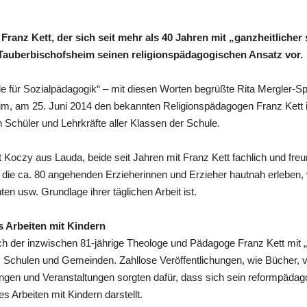
anz Kett, der sich seit mehr als 40 Jahren mit „ganzheitlicher 
e Tauberbischofsheim seinen religionspädagogischen Ansatz vor.
 für Sozialpädagogik“ – mit diesen Worten begrüßte Rita Mergler-Spies,
, am 25. Juni 2014 den bekannten Religionspädagogen Franz Kett
Schüler und Lehrkräfte aller Klassen der Schule.
rt Koczy aus Lauda, beide seit Jahren mit Franz Kett fachlich und fr
ie ca. 80 angehenden Erzieherinnen und Erzieher hautnah erleben, 
en usw. Grundlage ihrer täglichen Arbeit ist.
s Arbeiten mit Kindern
ch der inzwischen 81-jährige Theologe und Pädagoge Franz Kett mit „g
 Schulen und Gemeinden. Zahllose Veröffentlichungen, wie Bücher, vi
dungen und Veranstaltungen sorgten dafür, dass sich sein reformpädag
s Arbeiten mit Kindern darstellt.