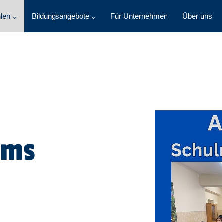
len ⌵
Bildungsangebote ⌵
Für Unternehmen
Über uns
ums