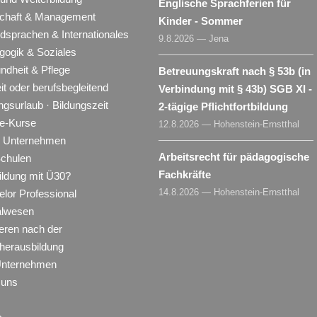
Englische Sprachferien für
schaft & Management
Kinder - Sommer
dsprachen & Internationales
9.8.2026 — Jena
gogik & Soziales
ndheit & Pflege
Betreuungskraft nach § 53b (in
eit oder berufsbegleitend
Verbindung mit § 43b) SGB XI -
ngsurlaub · Bildungszeit
2-tägige Pflichtfortbildung
ne-Kurse
12.8.2026 — Hohenstein-Ernstthal
ür Unternehmen
Arbeitsrecht für pädagogische
Schulen
Fachkräfte
ildung mit Ü30?
14.8.2026 — Hohenstein-Ernstthal
lor Professional
alwesen
eren nach der
herausbildung
Unternehmen
 uns