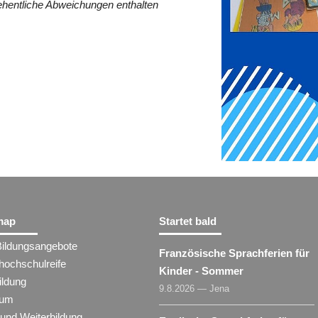
ehentliche Abweichungen enthalten
map
Startet bald
Bildungsangebote
Französische Sprachferien für
hochschulreife
Kinder - Sommer
ildung
9.8.2026 — Jena
ium
 und Weiterbildung