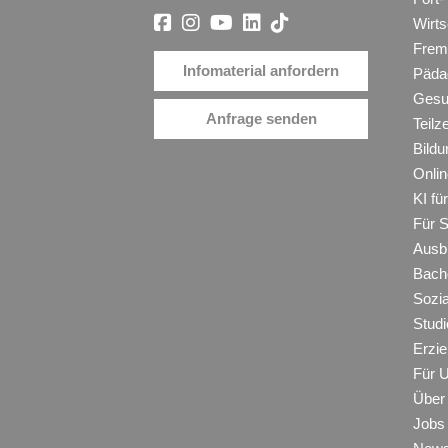
Wirt
Frem
Infomaterial anfordern
Päda
Gesu
Anfrage senden
Teilz
Bildu
Onli
KI f
Für 
Ausb
Bache
Sozi
Studi
Erzie
Für 
Über
Jobs