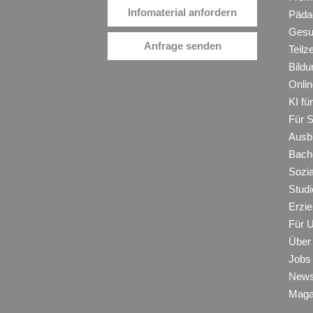
Infomaterial anfordern
Päda
Gesu
Anfrage senden
Teilz
Bildu
Onli
KI f
Für 
Ausb
Bache
Sozi
Studi
Erzie
Für 
Über
Jobs
New
Maga