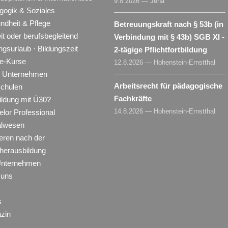
9.8.2026 — Jena
gogik & Soziales
ndheit & Pflege
Betreuungskraft nach § 53b (in
eit oder berufsbegleitend
Verbindung mit § 43b) SGB XI -
ngsurlaub · Bildungszeit
2-tägige Pflichtfortbildung
ne-Kurse
12.8.2026 — Hohenstein-Ernstthal
ür Unternehmen
Arbeitsrecht für pädagogische
Schulen
Fachkräfte
ildung mit Ü30?
14.8.2026 — Hohenstein-Ernstthal
lor Professional
alwesen
eren nach der
herausbildung
Unternehmen
 uns
s
zin