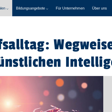
len ⌵
Bildungsangebote ⌵
Für Unternehmen
Über uns
fsalltag: Wegweise
ünstlichen Intelli