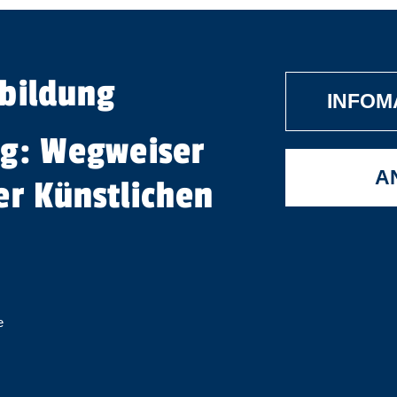
rbildung
INFOM
ag: Wegweiser
A
er Künstlichen
e