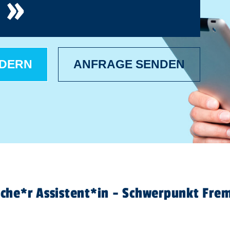
»
RDERN
ANFRAGE SENDEN
he*r Assistent​
*
in
- Schwerpunkt Frem