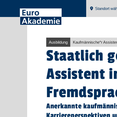
Standort wäh
Ausbildung
Kaufmännische*r Assisten
Staatlich 
Assistent 
Fremdspra
Anerkannte kaufmännis
Karriereperspektiven u