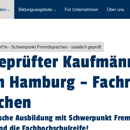
len ⌵
Bildungsangebote ⌵
Für Unternehmen
Über uns
t​
*
in
- Schwerpunkt Fremdsprachen - staatlich geprüft
geprüfter Kaufmän
in Hamburg – Fach
chen
che Ausbildung mit Schwerpunkt Frem
nd die Fachhochschulreife!