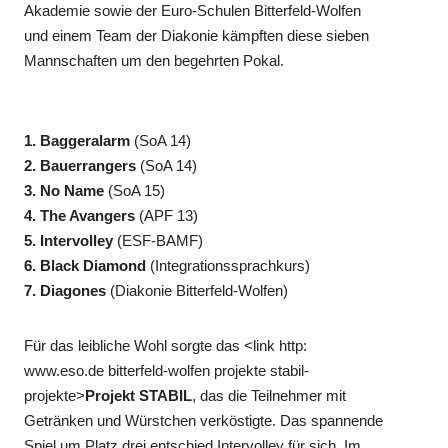
Akademie sowie der Euro-Schulen Bitterfeld-Wolfen
und einem Team der Diakonie kämpften diese sieben
Mannschaften um den begehrten Pokal.
1. Baggeralarm
(SoA 14)
2. Bauerrangers
(SoA 14)
3. No Name
(SoA 15)
4. The Avangers
(APF 13)
5. Intervolley
(ESF-BAMF)
6. Black Diamond
(Integrationssprachkurs)
7. Diagones
(Diakonie Bitterfeld-Wolfen)
Für das leibliche Wohl sorgte das <link http:
www.eso.de bitterfeld-wolfen projekte stabil-
projekte>
Projekt STABIL
, das die Teilnehmer mit
Getränken und Würstchen verköstigte. Das spannende
Spiel um Platz drei entschied Intervolley für sich. Im