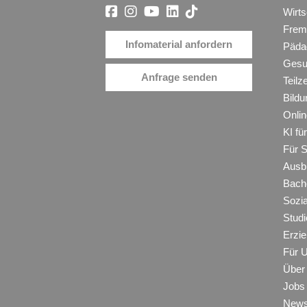
Wirt
Frem
Infomaterial anfordern
Päda
Gesu
Anfrage senden
Teilz
Bildu
Onli
KI f
Für 
Ausb
Bache
Sozi
Studi
Erzie
Für 
Über
Jobs
New