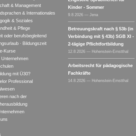
schaft & Management
Kinder - Sommer
dsprachen & Internationales
9.8.2026 — Jena
gogik & Soziales
ndheit & Pflege
Betreuungskraft nach § 53b (in
eit oder berufsbegleitend
Verbindung mit § 43b) SGB XI -
ngsurlaub · Bildungszeit
2-tägige Pflichtfortbildung
ne-Kurse
12.8.2026 — Hohenstein-Ernstthal
ür Unternehmen
Arbeitsrecht für pädagogische
Schulen
Fachkräfte
ildung mit Ü30?
14.8.2026 — Hohenstein-Ernstthal
lor Professional
alwesen
eren nach der
herausbildung
Unternehmen
 uns
s