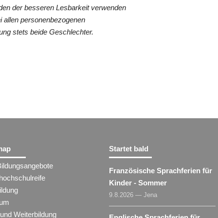
den der besseren Lesbarkeit verwenden
ei allen personenbezogenen
ung stets beide Geschlechter.
map
Startet bald
Bildungsangebote
Französische Sprachferien für
hochschulreife
Kinder - Sommer
ildung
9.8.2026 — Jena
ium
 und Weiterbildung
Englische Sprachferien für