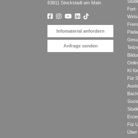
Stud
63811 Stockstadt am Main
Fort-
Wirt
Frem
Infomaterial anfordern
Päda
Gesu
Anfrage senden
Teilz
Bildu
Onli
KI f
Für 
Ausb
Bache
Sozi
Studi
Erzie
Für 
Über