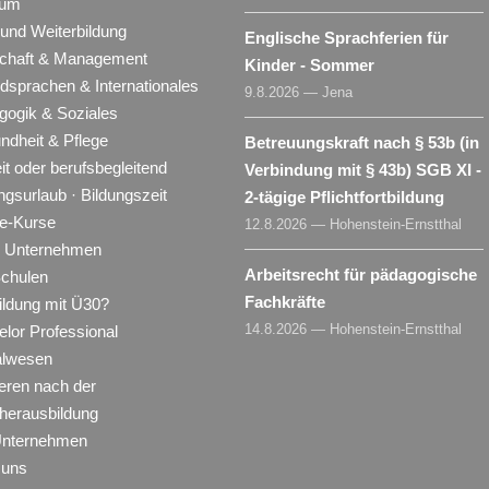
ium
 und Weiterbildung
Englische Sprachferien für
schaft & Management
Kinder - Sommer
dsprachen & Internationales
9.8.2026 — Jena
gogik & Soziales
ndheit & Pflege
Betreuungskraft nach § 53b (in
eit oder berufsbegleitend
Verbindung mit § 43b) SGB XI -
ngsurlaub · Bildungszeit
2-tägige Pflichtfortbildung
ne-Kurse
12.8.2026 — Hohenstein-Ernstthal
ür Unternehmen
Arbeitsrecht für pädagogische
Schulen
Fachkräfte
ildung mit Ü30?
14.8.2026 — Hohenstein-Ernstthal
lor Professional
alwesen
eren nach der
herausbildung
Unternehmen
 uns