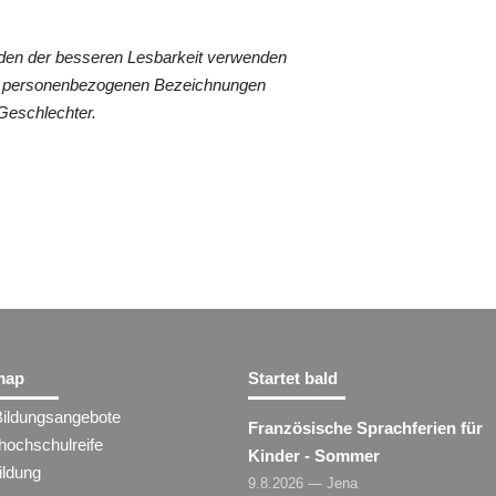
den der besseren Lesbarkeit verwenden
len personenbezogenen Bezeichnungen
 Geschlechter.
map
Startet bald
Bildungsangebote
Französische Sprachferien für
hochschulreife
Kinder - Sommer
ildung
9.8.2026 — Jena