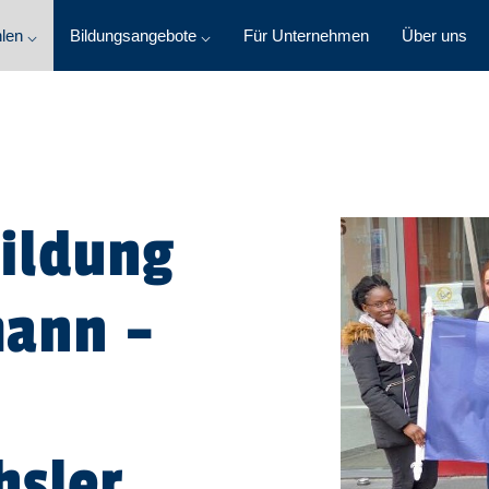
len ⌵
Bildungsangebote ⌵
Für Unternehmen
Über uns
ildung
ann –
hsler