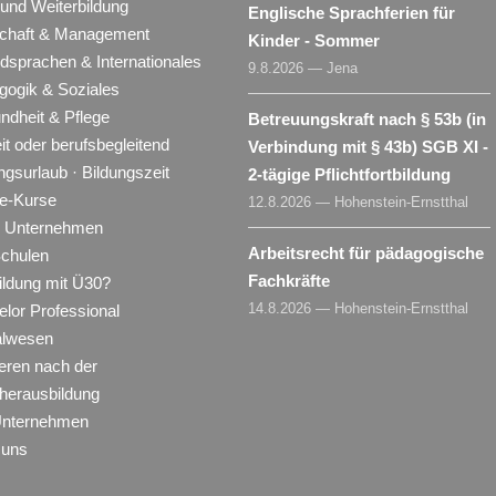
 und Weiterbildung
Englische Sprachferien für
schaft & Management
Kinder - Sommer
dsprachen & Internationales
9.8.2026 — Jena
gogik & Soziales
ndheit & Pflege
Betreuungskraft nach § 53b (in
eit oder berufsbegleitend
Verbindung mit § 43b) SGB XI -
ngsurlaub · Bildungszeit
2-tägige Pflichtfortbildung
ne-Kurse
12.8.2026 — Hohenstein-Ernstthal
ür Unternehmen
Arbeitsrecht für pädagogische
Schulen
Fachkräfte
ildung mit Ü30?
14.8.2026 — Hohenstein-Ernstthal
lor Professional
alwesen
eren nach der
herausbildung
Unternehmen
 uns