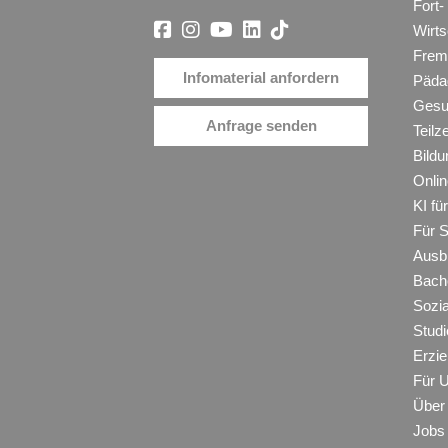
Fort-
Wirt
Frem
Infomaterial anfordern
Päda
Gesu
Anfrage senden
Teilz
Bildu
Onli
KI f
Für 
Ausb
Bache
Sozi
Studi
Erzie
Für 
Über
Jobs