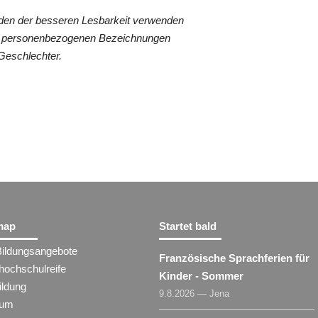
den der besseren Lesbarkeit verwenden
len personenbezogenen Bezeichnungen
 Geschlechter.
map
Startet bald
Bildungsangebote
Französische Sprachferien für
hochschulreife
Kinder - Sommer
ildung
9.8.2026 — Jena
ium