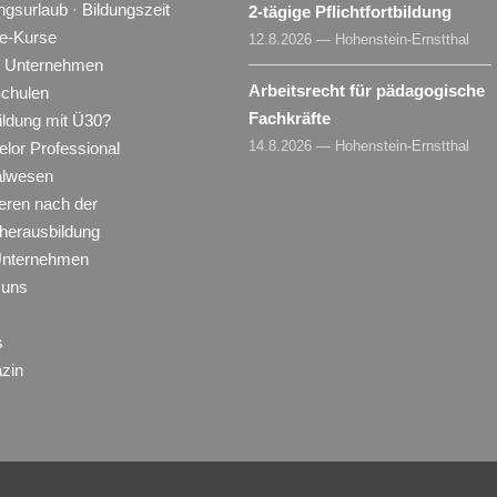
ngsurlaub · Bildungszeit
2-tägige Pflichtfortbildung
ne-Kurse
12.8.2026 — Hohenstein-Ernstthal
ür Unternehmen
Arbeitsrecht für pädagogische
Schulen
Fachkräfte
ildung mit Ü30?
14.8.2026 — Hohenstein-Ernstthal
lor Professional
alwesen
eren nach der
herausbildung
Unternehmen
 uns
s
zin