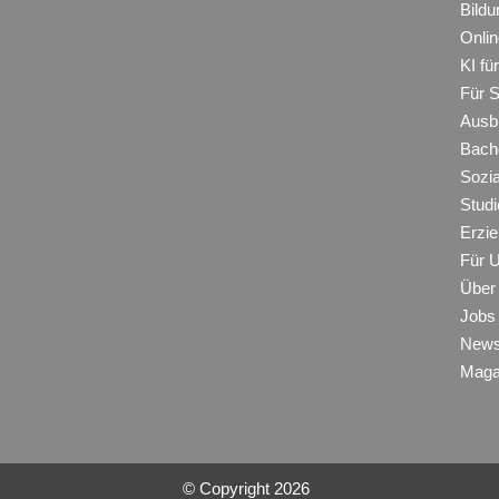
Bildu
Onli
KI f
Für 
Ausb
Bache
Sozi
Studi
Erzie
Für 
Über
Jobs
New
Maga
© Copyright
2026