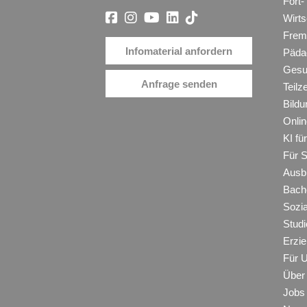
Fort-
Wirt
Frem
Infomaterial anfordern
Päda
Gesu
Anfrage senden
Teilz
Bildu
Onli
KI f
Für 
Ausb
Bache
Sozi
Studi
Erzie
Für 
Über
Jobs