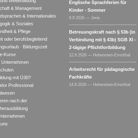
 und Weiterbildung
Englische Sprachferien für
schaft & Management
Kinder - Sommer
dsprachen & Internationales
9.8.2026 — Jena
gogik & Soziales
ndheit & Pflege
Betreuungskraft nach § 53b (in
eit oder berufsbegleitend
Verbindung mit § 43b) SGB XI -
ngsurlaub · Bildungszeit
2-tägige Pflichtfortbildung
ne-Kurse
12.8.2026 — Hohenstein-Ernstthal
ür Unternehmen
Arbeitsrecht für pädagogische
Schulen
Fachkräfte
ildung mit Ü30?
14.8.2026 — Hohenstein-Ernstthal
lor Professional
alwesen
eren nach der
herausbildung
Unternehmen
 uns