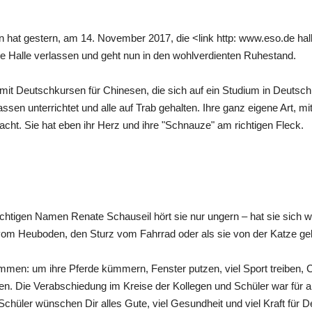
in hat gestern, am 14. November 2017, die <link http: www.eso.de hall
Halle verlassen und geht nun in den wohlverdienten Ruhestand.
 mit Deutschkursen für Chinesen, die sich auf ein Studium in Deutschl
lassen unterrichtet und alle auf Trab gehalten. Ihre ganz eigene Art, 
cht. Sie hat eben ihr Herz und ihre "Schnauze" am richtigen Fleck.
chtigen Namen Renate Schauseil hört sie nur ungern – hat sie sich w
rz vom Heuboden, den Sturz vom Fahrrad oder als sie von der Katze g
nommen: um ihre Pferde kümmern, Fenster putzen, viel Sport treiben, C
. Die Verabschiedung im Kreise der Kollegen und Schüler war für all
Schüler wünschen Dir alles Gute, viel Gesundheit und viel Kraft für D