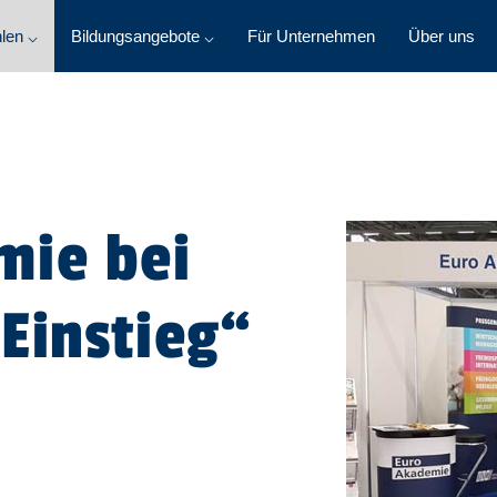
len ⌵
Bildungsangebote ⌵
Für Unternehmen
Über uns
mie bei
Einstieg“