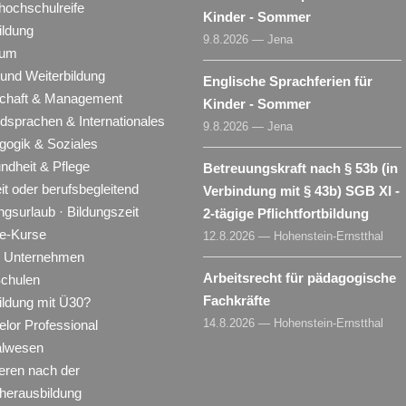
hochschulreife
Kinder - Sommer
ildung
9.8.2026 — Jena
ium
 und Weiterbildung
Englische Sprachferien für
schaft & Management
Kinder - Sommer
dsprachen & Internationales
9.8.2026 — Jena
gogik & Soziales
ndheit & Pflege
Betreuungskraft nach § 53b (in
eit oder berufsbegleitend
Verbindung mit § 43b) SGB XI -
ngsurlaub · Bildungszeit
2-tägige Pflichtfortbildung
ne-Kurse
12.8.2026 — Hohenstein-Ernstthal
ür Unternehmen
Arbeitsrecht für pädagogische
Schulen
Fachkräfte
ildung mit Ü30?
14.8.2026 — Hohenstein-Ernstthal
lor Professional
alwesen
eren nach der
herausbildung