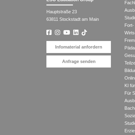
Fach
Ausb
Hauptstraße 23
Stud
63811 Stockstadt am Main
Fort-
Wirt
Frem
Infomaterial anfordern
Päda
Gesu
Anfrage senden
Teilz
Bildu
Onli
KI f
Für 
Ausb
Bache
Sozi
Studi
Erzie