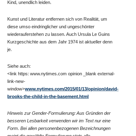
Kind, unendlich leiden.
Kunst und Literatur entfernen sich von Realität, um
diese umso eindringlicher und ungeschönter
wiederauferstehen zu lassen. Auch Ursula Le Guins
Kurzgeschichte aus dem Jahr 1974 ist aktueller denn
je.
Siehe auch:
<link https: www.nytimes.com opinion _blank external-
link-new-
window>
www.nytimes.com/2015/01/13/opinion/david-
brooks-the-child-in-the-basement.html
Hinweis zur Gender-Formulierung: Aus Gründen der
besseren Lesbarkeit verwenden wir im Text nur eine
Form. Bei allen personenbezogenen Bezeichnungen
meint die gewählte Formulierung stets alle