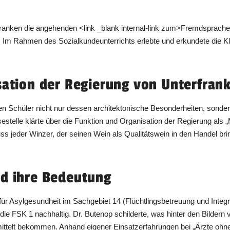
franken die angehenden <link _blank internal-link zum>Fremdsprach
Im Rahmen des Sozialkundeunterrichts erlebte und erkundete die Kl
sation der Regierung von Unterfran
 Schüler nicht nur dessen architektonische Besonderheiten, sonder
estelle klärte über die Funktion und Organisation der Regierung als 
 jeder Winzer, der seinen Wein als Qualitätswein in den Handel bri
nd ihre Bedeutung
 für Asylgesundheit im Sachgebiet 14 (Flüchtlingsbetreuung und Inte
e die FSK 1 nachhaltig. Dr. Butenop schilderte, was hinter den Bilde
mittelt bekommen. Anhand eigener Einsatzerfahrungen bei „Ärzte ohne