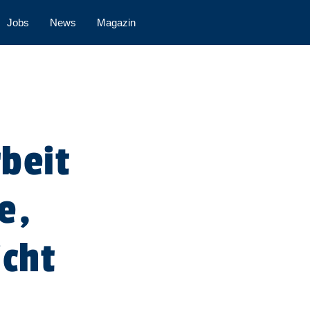
Jobs
News
Magazin
beit
e,
icht