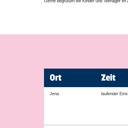
Gerne begrüßen wir Kinder und Teenager im A
Ort
Zeit
Jena
laufender Eins