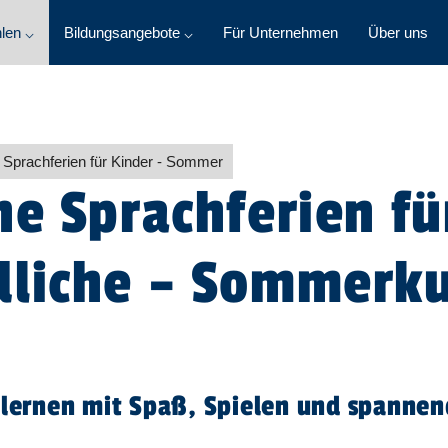
len ⌵
Bildungsangebote ⌵
Für Unternehmen
Über uns
 Sprachferien für Kinder - Sommer
he Sprachferien fü
liche – Sommerku
h lernen mit Spaß, Spielen und spanne